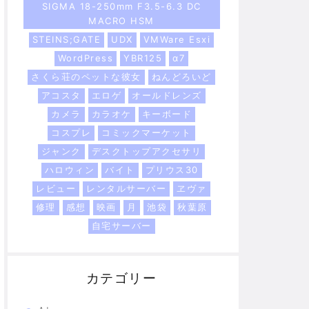
SIGMA 18-250mm F3.5-6.3 DC
MACRO HSM
STEINS;GATE
UDX
VMWare Esxi
WordPress
YBR125
α7
さくら荘のペットな彼女
ねんどろいど
アコスタ
エロゲ
オールドレンズ
カメラ
カラオケ
キーボード
コスプレ
コミックマーケット
ジャンク
デスクトップアクセサリ
ハロウィン
バイト
プリウス30
レビュー
レンタルサーバー
ヱヴァ
修理
感想
映画
月
池袋
秋葉原
自宅サーバー
カテゴリー