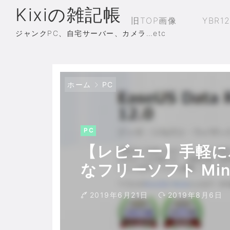
Kixiの雑記帳
旧TOP画像
YBR1
ジャンクPC、自宅サーバー、カメラ…etc
ホーム
PC
PC
【レビュー】手軽に
なフリーソフト MiniToo
料版 11
2019年6月21日
2019年8月6日