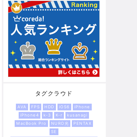
タグクラウド
AVA
FPS
HDD
iOS6
iPhone
iPhone4
k-3
K-r
kusanagi
MacBook Pro
NURO光
PENTAX
SE