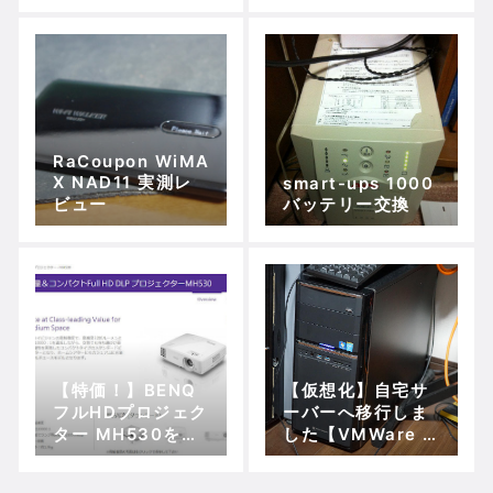
RaCoupon WiMA
X NAD11 実測レ
smart-ups 1000
ビュー
バッテリー交換
【特価！】BENQ
【仮想化】自宅サ
フルHDプロジェク
ーバーへ移行しま
ター MH530を衝
した【VMWare E
動買いしてしまっ
sxi＆kusanagi】
た