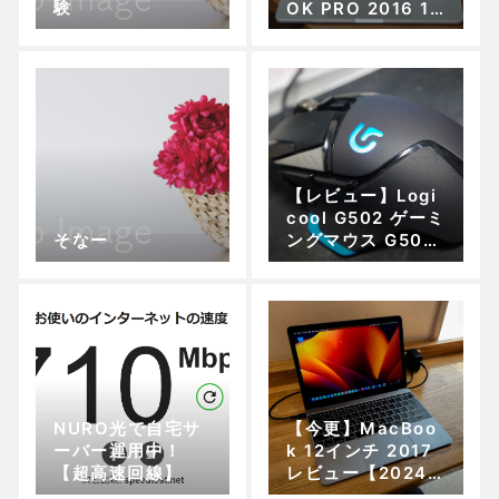
験
OK PRO 2016 13
インチ買いました
【レビュー】Logi
cool G502 ゲーミ
そなー
ングマウス G500
から買い替え
NURO光で自宅サ
【今更】MacBoo
ーバー運用中！
k 12インチ 2017
【超高速回線】
レビュー【2024
年購入】