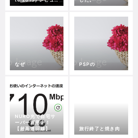
ー【2018年におけ
る実用性】
なぜ
PSPの
NURO光で自宅サ
ーバー運用中！
【超高速回線】
旅行終了と焼き肉