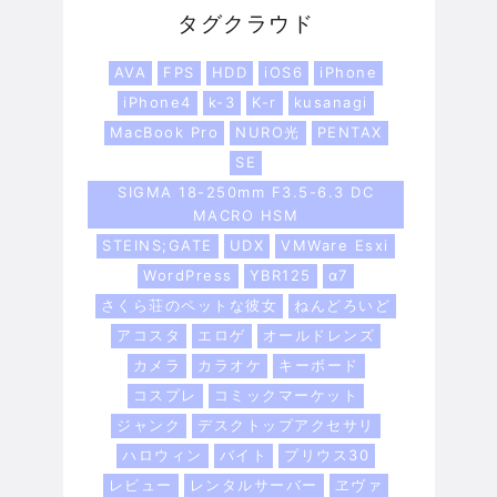
タグクラウド
AVA
FPS
HDD
iOS6
iPhone
iPhone4
k-3
K-r
kusanagi
MacBook Pro
NURO光
PENTAX
SE
SIGMA 18-250mm F3.5-6.3 DC
MACRO HSM
STEINS;GATE
UDX
VMWare Esxi
WordPress
YBR125
α7
さくら荘のペットな彼女
ねんどろいど
アコスタ
エロゲ
オールドレンズ
カメラ
カラオケ
キーボード
コスプレ
コミックマーケット
ジャンク
デスクトップアクセサリ
ハロウィン
バイト
プリウス30
レビュー
レンタルサーバー
ヱヴァ