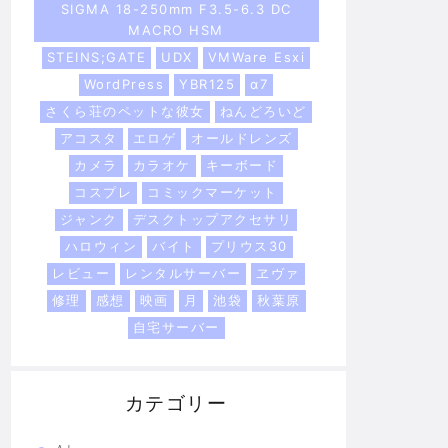
SIGMA 18-250mm F3.5-6.3 DC
MACRO HSM
STEINS;GATE
UDX
VMWare Esxi
WordPress
YBR125
α7
さくら荘のペットな彼女
ねんどろいど
アコスタ
エロゲ
オールドレンズ
カメラ
カラオケ
キーボード
コスプレ
コミックマーケット
ジャンク
デスクトップアクセサリ
ハロウィン
バイト
プリウス30
レビュー
レンタルサーバー
ヱヴァ
修理
感想
映画
月
池袋
秋葉原
自宅サーバー
カテゴリー