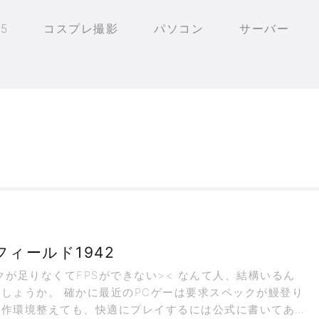
25
コスプレ撮影
パソコン
サーバー
ィールド1942
クが足りなくてFPSができない>< なんて人、結構いるん
しょうか。 確かに最近のPCゲーは要求スペックが鰻登り
動作環境整えても、快適にプレイするには公式に書いてあ