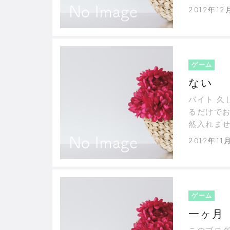
るよりも
2012年12
ゲーム
ない
バイト 久
るだけでお
然入れませ
訳でも無
2012年11
ゲーム
一ヶ月