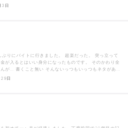
もっと上の…
月3日
しぶりにバイトに行きました。 超楽だった。 突っ立って
金が入るとはいい身分になったものです。 そのかわり全
んが… 書くこと無い そんないっつもいっつもネタがある
く、今日は久しぶりに行…
月29日