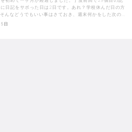
を初めて一ヶ月が経過しました。丁度前回で29個目の記
みに日記をサボった日は2日です。あれ？学校休んだ日の方
？そんなどうでもいい事はさておき、週末何かをした次の月
労感をお忘れのニート達に告げます。ま
月5日