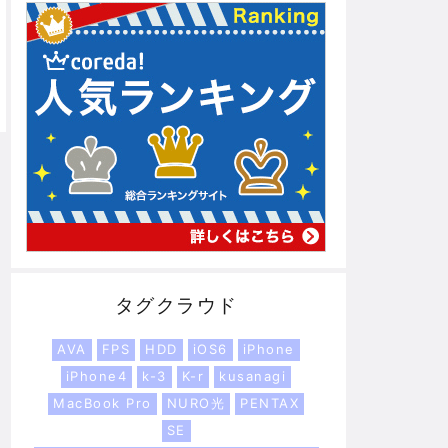
タグクラウド
AVA
FPS
HDD
iOS6
iPhone
iPhone4
k-3
K-r
kusanagi
MacBook Pro
NURO光
PENTAX
SE