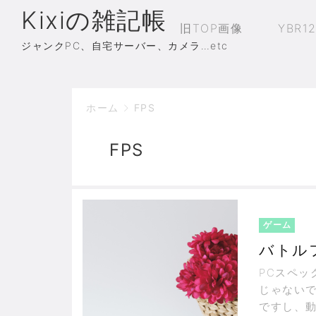
Kixiの雑記帳
旧TOP画像
YBR1
ジャンクPC、自宅サーバー、カメラ…etc
ホーム
FPS
FPS
ゲーム
バトルフ
PCスペッ
じゃないで
ですし、