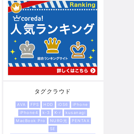
タグクラウド
AVA
FPS
HDD
iOS6
iPhone
iPhone4
k-3
K-r
kusanagi
MacBook Pro
NURO光
PENTAX
SE