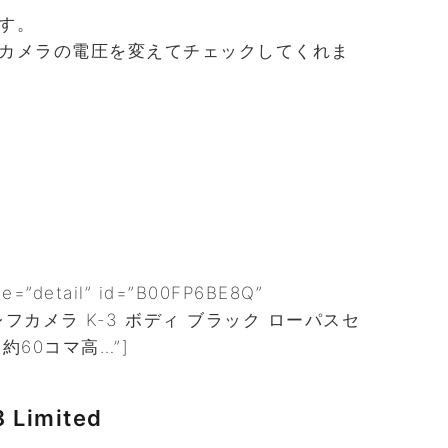
す。
カメラの電圧を変えてチェックしてくれま
pe=”detail” id=”B00FP6BE8Q”
一眼レフカメラ K-3 ボディ ブラック ローパスセ
約60コマ高…”]
Limited