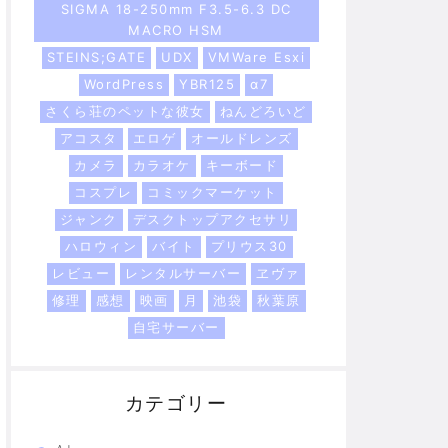
SIGMA 18-250mm F3.5-6.3 DC
MACRO HSM
STEINS;GATE
UDX
VMWare Esxi
WordPress
YBR125
α7
さくら荘のペットな彼女
ねんどろいど
アコスタ
エロゲ
オールドレンズ
カメラ
カラオケ
キーボード
コスプレ
コミックマーケット
ジャンク
デスクトップアクセサリ
ハロウィン
バイト
プリウス30
レビュー
レンタルサーバー
ヱヴァ
修理
感想
映画
月
池袋
秋葉原
自宅サーバー
カテゴリー