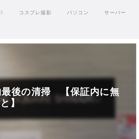
25
コスプレ撮影
パソコン
サーバー
保証内最後の清掃 【保証内に無
と】