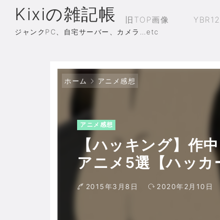
Kixiの雑記帳
旧TOP画像
YBR1
ジャンクPC、自宅サーバー、カメラ…etc
ホーム
アニメ感想
アニメ感想
【ハッキング】作中
アニメ5選【ハッカ
2015年3月8日
2020年2月10日