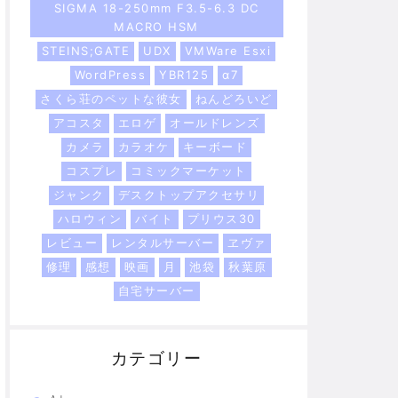
SIGMA 18-250mm F3.5-6.3 DC
MACRO HSM
STEINS;GATE
UDX
VMWare Esxi
WordPress
YBR125
α7
さくら荘のペットな彼女
ねんどろいど
アコスタ
エロゲ
オールドレンズ
カメラ
カラオケ
キーボード
コスプレ
コミックマーケット
ジャンク
デスクトップアクセサリ
ハロウィン
バイト
プリウス30
レビュー
レンタルサーバー
ヱヴァ
修理
感想
映画
月
池袋
秋葉原
自宅サーバー
カテゴリー