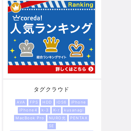
タグクラウド
AVA
FPS
HDD
iOS6
iPhone
iPhone4
k-3
K-r
kusanagi
MacBook Pro
NURO光
PENTAX
SE