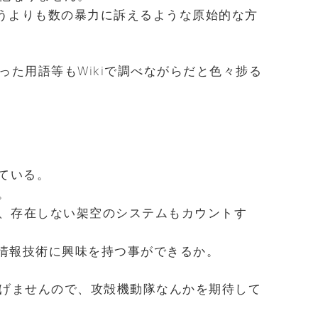
うよりも数の暴力に訴えるような原始的な方
った用語等もWikiで調べながらだと色々捗る
げている。
。
、存在しない架空のシステムもカウントす
、情報技術に興味を持つ事ができるか。
げませんので、攻殻機動隊なんかを期待して