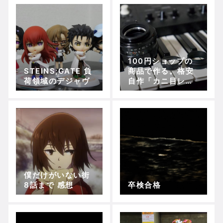
100円ショップの
STEINS;GATE 負
商品で作る。格安
荷領域のデジャヴ
自作「カニ目レン
チ」
僕だけがいない街
8話まで 感想
卒検合格