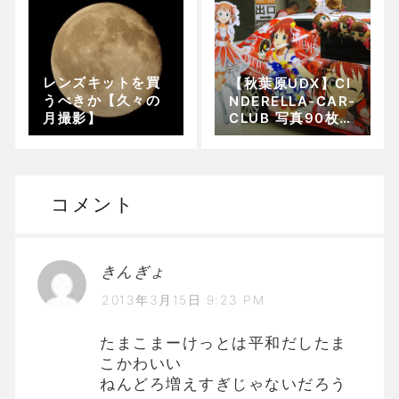
レンズキットを買
【秋葉原UDX】CI
うべきか【久々の
NDERELLA-CAR-
月撮影】
CLUB 写真90枚
【アイマス痛車の
集い】
コメント
きんぎょ
2013年3月15日 9:23 PM
たまこまーけっとは平和だしたま
こかわいい
ねんどろ増えすぎじゃないだろう