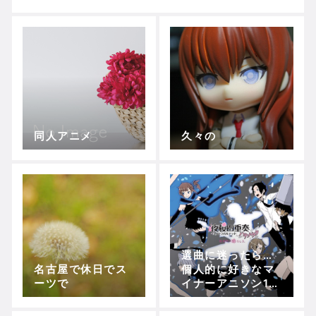
同人アニメ
久々の
選曲に迷ったら…
名古屋で休日でス
個人的に好きなマ
ーツで
イナーアニソン16
曲