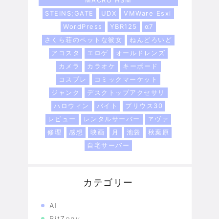
MACRO HSM
STEINS;GATE
UDX
VMWare Esxi
WordPress
YBR125
α7
さくら荘のペットな彼女
ねんどろいど
アコスタ
エロゲ
オールドレンズ
カメラ
カラオケ
キーボード
コスプレ
コミックマーケット
ジャンク
デスクトップアクセサリ
ハロウィン
バイト
プリウス30
レビュー
レンタルサーバー
ヱヴァ
修理
感想
映画
月
池袋
秋葉原
自宅サーバー
カテゴリー
AI
BitZeny