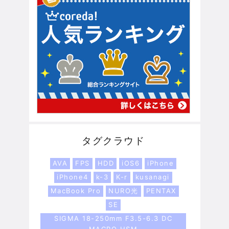
タグクラウド
AVA
FPS
HDD
iOS6
iPhone
iPhone4
k-3
K-r
kusanagi
MacBook Pro
NURO光
PENTAX
SE
SIGMA 18-250mm F3.5-6.3 DC