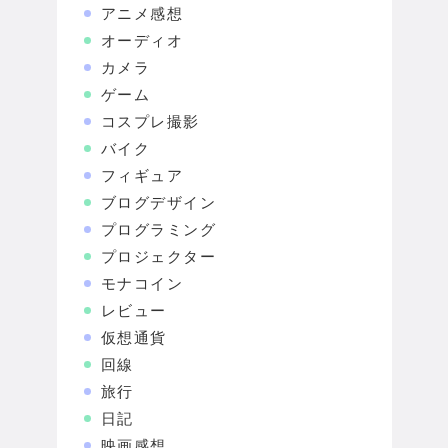
アニメ感想
オーディオ
カメラ
ゲーム
コスプレ撮影
バイク
フィギュア
ブログデザイン
プログラミング
プロジェクター
モナコイン
レビュー
仮想通貨
回線
旅行
日記
映画感想