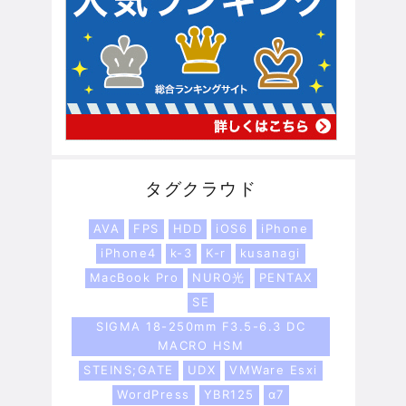
タグクラウド
AVA
FPS
HDD
iOS6
iPhone
iPhone4
k-3
K-r
kusanagi
MacBook Pro
NURO光
PENTAX
SE
SIGMA 18-250mm F3.5-6.3 DC
MACRO HSM
STEINS;GATE
UDX
VMWare Esxi
WordPress
YBR125
α7