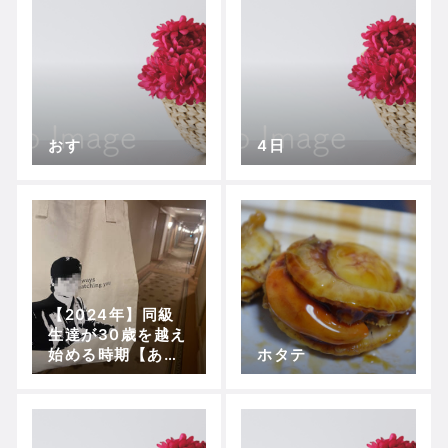
おす
4日
【2024年】同級
生達が30歳を越え
始める時期【あけ
ホタテ
ましておめでとう
ございます】