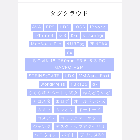
タグクラウド
AVA
FPS
HDD
iOS6
iPhone
iPhone4
k-3
K-r
kusanagi
MacBook Pro
NURO光
PENTAX
SE
SIGMA 18-250mm F3.5-6.3 DC
MACRO HSM
STEINS;GATE
UDX
VMWare Esxi
WordPress
YBR125
α7
さくら荘のペットな彼女
ねんどろいど
アコスタ
エロゲ
オールドレンズ
カメラ
カラオケ
キーボード
コスプレ
コミックマーケット
ジャンク
デスクトップアクセサリ
ハロウィン
バイト
プリウス30