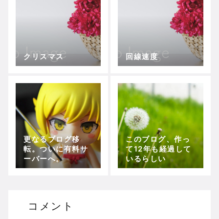
クリスマス
回線速度
更なるブログ移
このブログ、作っ
転。ついに有料サ
て12年も経過して
ーバーへ。
いるらしい
コメント