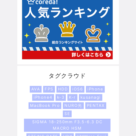
タグクラウド
AVA
FPS
HDD
iOS6
iPhone
iPhone4
k-3
K-r
kusanagi
MacBook Pro
NURO光
PENTAX
SE
SIGMA 18-250mm F3.5-6.3 DC
MACRO HSM