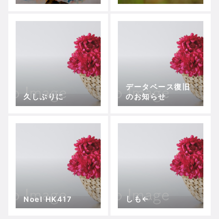
ベントレポート】
データベース復旧
久しぶりに
のお知らせ
しも←
Noel HK417