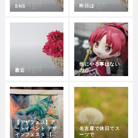
昨日は
SNS
他にやる事はない
最近
のか
【デザフェス】ア
ートイベント デザ
名古屋で休日でス
インフェスタ 【イ
ーツで