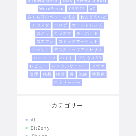
STEINS;GATE
UDX
VMWare Esxi
WordPress
YBR125
α7
さくら荘のペットな彼女
ねんどろいど
アコスタ
エロゲ
オールドレンズ
カメラ
カラオケ
キーボード
コスプレ
コミックマーケット
ジャンク
デスクトップアクセサリ
ハロウィン
バイト
プリウス30
レビュー
レンタルサーバー
ヱヴァ
修理
感想
映画
月
池袋
秋葉原
自宅サーバー
カテゴリー
AI
BitZeny