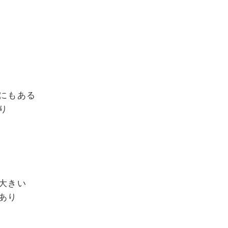
にもある
り
大きい
あり