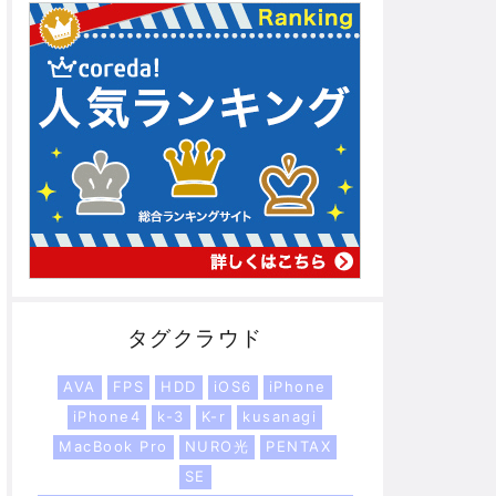
タグクラウド
AVA
FPS
HDD
iOS6
iPhone
iPhone4
k-3
K-r
kusanagi
MacBook Pro
NURO光
PENTAX
SE