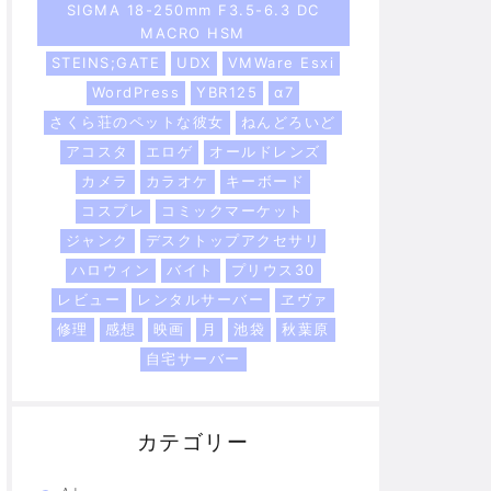
SIGMA 18-250mm F3.5-6.3 DC
MACRO HSM
STEINS;GATE
UDX
VMWare Esxi
WordPress
YBR125
α7
さくら荘のペットな彼女
ねんどろいど
アコスタ
エロゲ
オールドレンズ
カメラ
カラオケ
キーボード
コスプレ
コミックマーケット
ジャンク
デスクトップアクセサリ
ハロウィン
バイト
プリウス30
レビュー
レンタルサーバー
ヱヴァ
修理
感想
映画
月
池袋
秋葉原
自宅サーバー
カテゴリー