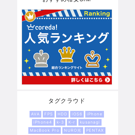
タグクラウド
AVA
FPS
HDD
iOS6
iPhone
iPhone4
k-3
K-r
kusanagi
MacBook Pro
NURO光
PENTAX