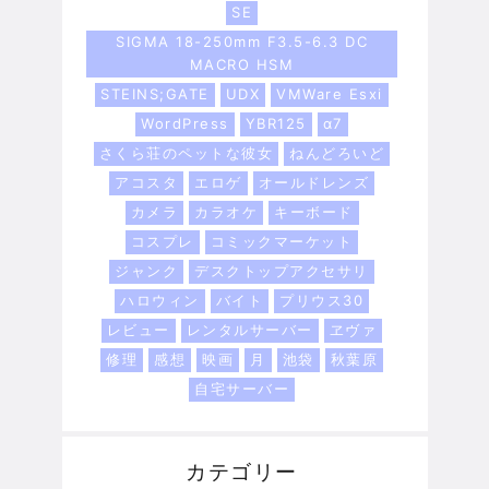
SE
SIGMA 18-250mm F3.5-6.3 DC
MACRO HSM
STEINS;GATE
UDX
VMWare Esxi
WordPress
YBR125
α7
さくら荘のペットな彼女
ねんどろいど
アコスタ
エロゲ
オールドレンズ
カメラ
カラオケ
キーボード
コスプレ
コミックマーケット
ジャンク
デスクトップアクセサリ
ハロウィン
バイト
プリウス30
レビュー
レンタルサーバー
ヱヴァ
修理
感想
映画
月
池袋
秋葉原
自宅サーバー
カテゴリー