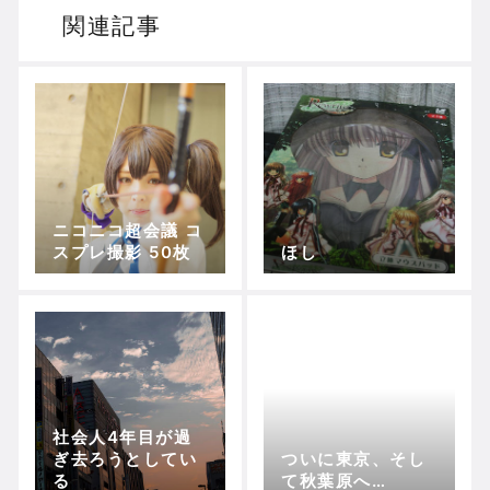
関連記事
ニコニコ超会議 コ
スプレ撮影 50枚
ほし
社会人4年目が過
ぎ去ろうとしてい
ついに東京、そし
る
て秋葉原へ…