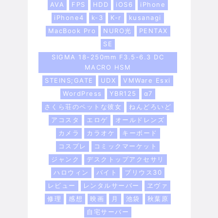
AVA
FPS
HDD
iOS6
iPhone
iPhone4
k-3
K-r
kusanagi
MacBook Pro
NURO光
PENTAX
SE
SIGMA 18-250mm F3.5-6.3 DC
MACRO HSM
STEINS;GATE
UDX
VMWare Esxi
WordPress
YBR125
α7
さくら荘のペットな彼女
ねんどろいど
アコスタ
エロゲ
オールドレンズ
カメラ
カラオケ
キーボード
コスプレ
コミックマーケット
ジャンク
デスクトップアクセサリ
ハロウィン
バイト
プリウス30
レビュー
レンタルサーバー
ヱヴァ
修理
感想
映画
月
池袋
秋葉原
自宅サーバー