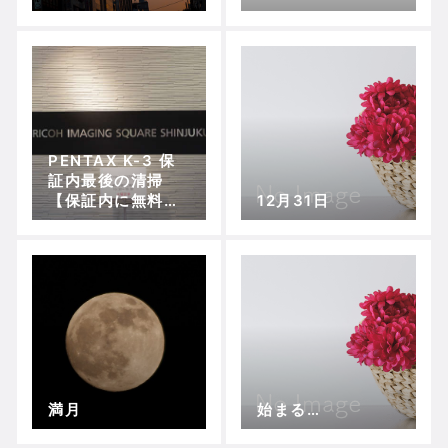
PENTAX K-3 保
証内最後の清掃
【保証内に無料で
12月31日
してもらえるこ
と】
満月
始まる…