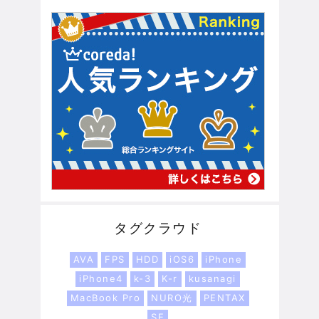
タグクラウド
AVA
FPS
HDD
iOS6
iPhone
iPhone4
k-3
K-r
kusanagi
MacBook Pro
NURO光
PENTAX
SE