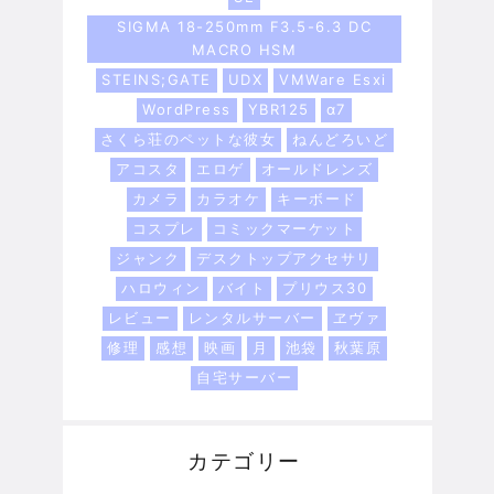
SIGMA 18-250mm F3.5-6.3 DC
MACRO HSM
STEINS;GATE
UDX
VMWare Esxi
WordPress
YBR125
α7
さくら荘のペットな彼女
ねんどろいど
アコスタ
エロゲ
オールドレンズ
カメラ
カラオケ
キーボード
コスプレ
コミックマーケット
ジャンク
デスクトップアクセサリ
ハロウィン
バイト
プリウス30
レビュー
レンタルサーバー
ヱヴァ
修理
感想
映画
月
池袋
秋葉原
自宅サーバー
カテゴリー